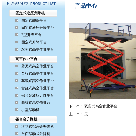
产品中心
固定式液压升降机
固定式卸货平台
固定式液压升降平台
E型升降平台
固定式升降平台
双剪式高空作业平台
高空作业平台
剪叉式高空作业平台
自行式高空作业平台
车载式高空作业平台
套缸式高空作业平台
铝合金液压升降平台
曲臂式高空作业台
下一个：
双剪式高空作业平台
小型移动机
上一个： 无
铝合金升降机
移动式铝合金升降机
台面移动式升降机