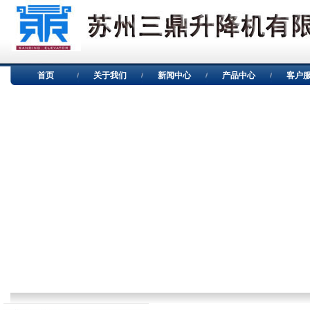
首页
关于我们
新闻中心
产品中心
客户