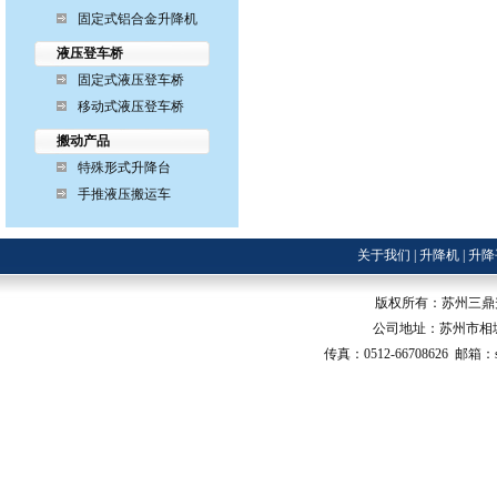
固定式铝合金升降机
液压登车桥
固定式液压登车桥
移动式液压登车桥
搬动产品
特殊形式升降台
手推液压搬运车
关于我们
|
升降机
|
升降
版权所有：苏州三鼎
公司地址：苏州市相城区
传真：0512-66708626 邮箱：s